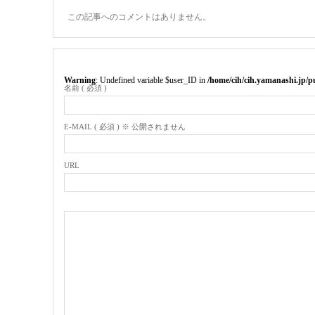
この記事へのコメントはありません。
Warning
: Undefined variable $user_ID in
/home/cih/cih.yamanashi.jp/
名前 ( 必須 )
E-MAIL ( 必須 ) ※ 公開されません
URL