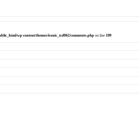
public_html/wp-content/themes/iconic_tcd062/comments.php
on line
109