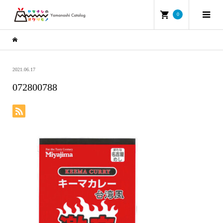
0
2021.06.17
072800788