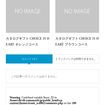
カタログギフト CHOICE IS H
カタログギフト CHOICE IS H
EART オレンジコース
EART ブラウンコース
コメント ( 0 )
トラックバックは利用できません。
この記事へのコメントはありません。
Warning
: Undefined variable $user_ID in
/home/cih/cih.yamanashi.jp/public_html/wp-
content/themes/iconic_tcd062/comments.php
on line
109