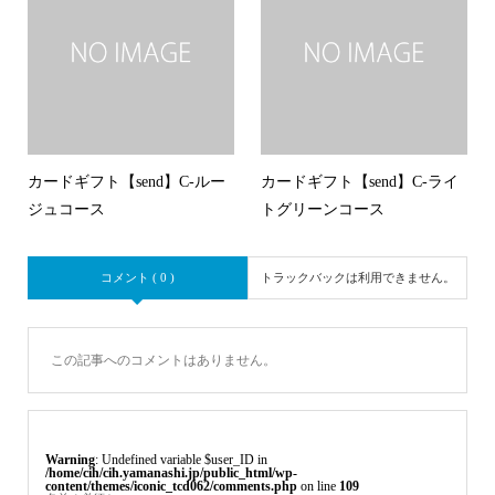
カードギフト【send】C-ルー
カードギフト【send】C-ライ
ジュコース
トグリーンコース
コメント ( 0 )
トラックバックは利用できません。
この記事へのコメントはありません。
Warning
: Undefined variable $user_ID in
/home/cih/cih.yamanashi.jp/public_html/wp-
content/themes/iconic_tcd062/comments.php
on line
109