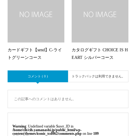
カードギフト【send】C-ライ
カタログギフト CHOICE IS H
トグリーンコース
EART シルバーコース
コメント ( 0 )
トラックバックは利用できません。
この記事へのコメントはありません。
Warning
: Undefined variable $user_ID in
/home/cih/cih.yamanashi.jp/public_html/wp-
content/themes/iconic_tcd062/comments.php
on line
109