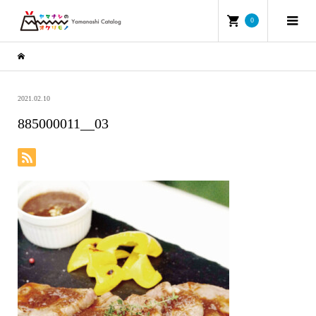
0
2021.02.10
885000011__03