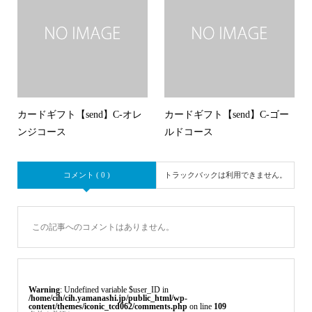
カードギフト【send】C-オレ
カードギフト【send】C-ゴー
ンジコース
ルドコース
コメント ( 0 )
トラックバックは利用できません。
この記事へのコメントはありません。
Warning
: Undefined variable $user_ID in
/home/cih/cih.yamanashi.jp/public_html/wp-
content/themes/iconic_tcd062/comments.php
on line
109