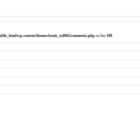
public_html/wp-content/themes/iconic_tcd062/comments.php
on line
109