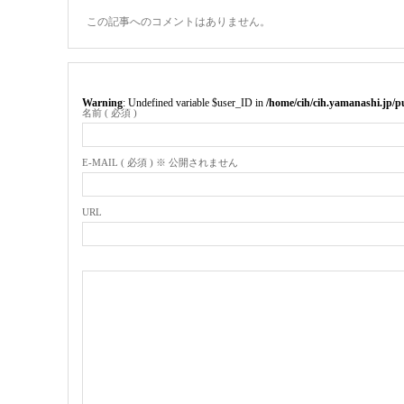
この記事へのコメントはありません。
Warning
: Undefined variable $user_ID in
/home/cih/cih.yamanashi.jp/
名前 ( 必須 )
E-MAIL ( 必須 ) ※ 公開されません
URL