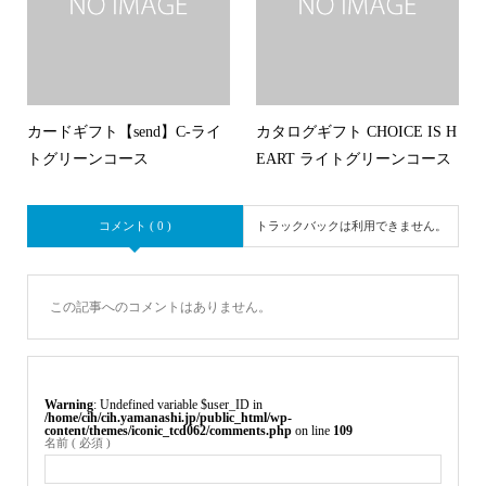
カードギフト【send】C-ライ
カタログギフト CHOICE IS H
トグリーンコース
EART ライトグリーンコース
コメント ( 0 )
トラックバックは利用できません。
この記事へのコメントはありません。
Warning
: Undefined variable $user_ID in
/home/cih/cih.yamanashi.jp/public_html/wp-
content/themes/iconic_tcd062/comments.php
on line
109
名前 ( 必須 )