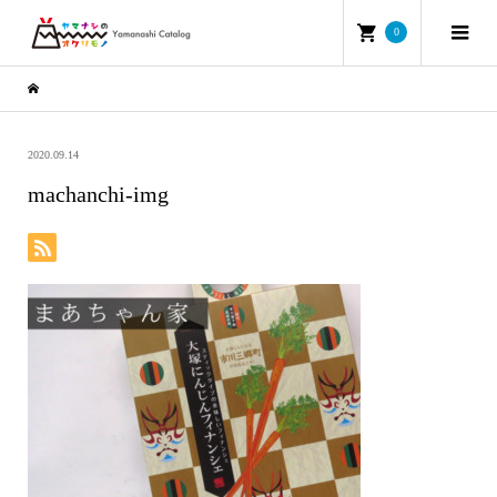
0
2020.09.14
machanchi-img