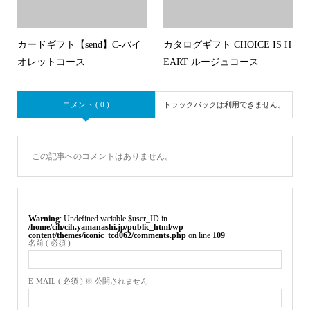
カードギフト【send】C-バイ
カタログギフト CHOICE IS H
オレットコース
EART ルージュコース
コメント ( 0 )
トラックバックは利用できません。
この記事へのコメントはありません。
Warning
: Undefined variable $user_ID in
/home/cih/cih.yamanashi.jp/public_html/wp-
content/themes/iconic_tcd062/comments.php
on line
109
名前 ( 必須 )
E-MAIL ( 必須 ) ※ 公開されません