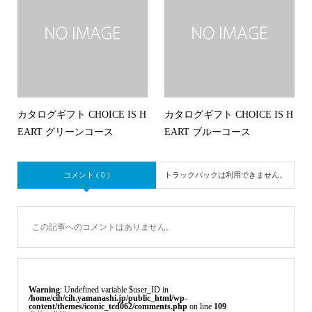
カタログギフト CHOICE IS H
カタログギフト CHOICE IS H
EART グリーンコース
EART ブルーコース
コメント ( 0 )
トラックバックは利用できません。
この記事へのコメントはありません。
Warning
: Undefined variable $user_ID in
/home/cih/cih.yamanashi.jp/public_html/wp-
content/themes/iconic_tcd062/comments.php
on line
109