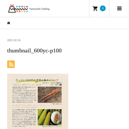
0
2021.02.16
thumbnail_600yc-p100