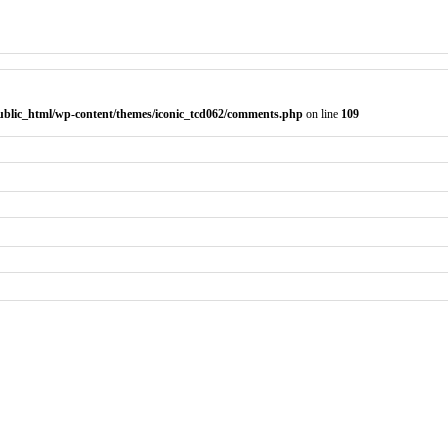
public_html/wp-content/themes/iconic_tcd062/comments.php
on line
109