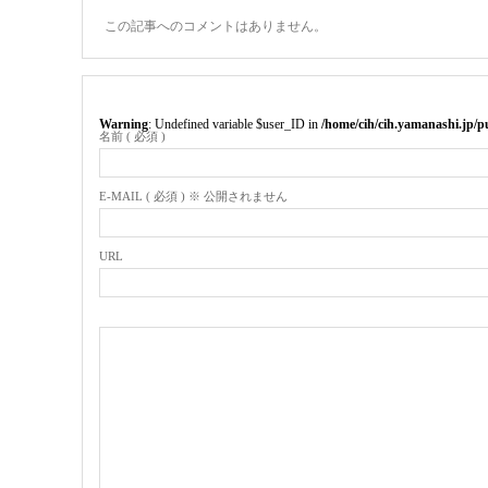
この記事へのコメントはありません。
Warning
: Undefined variable $user_ID in
/home/cih/cih.yamanashi.jp/
名前 ( 必須 )
E-MAIL ( 必須 ) ※ 公開されません
URL