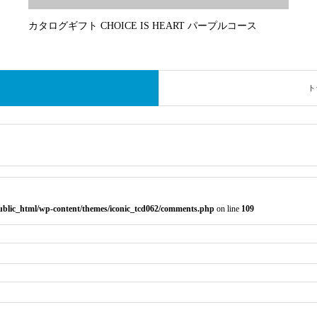
カタログギフト CHOICE IS HEART パープルコース
ト
public_html/wp-content/themes/iconic_tcd062/comments.php
on line
109