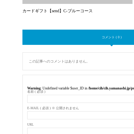
カードギフト【send】C-ブルーコース
コメント ( 0 )
この記事へのコメントはありません。
Warning
: Undefined variable $user_ID in
/home/cih/cih.yamanashi.jp/
名前 ( 必須 )
E-MAIL ( 必須 ) ※ 公開されません
URL